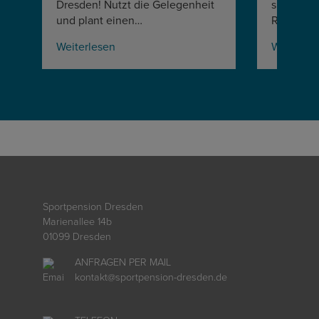
Dresden! Nutzt die Gelegenheit
sportlich
und plant einen…
Rande de
Weiterlesen
Weiterle
Sportpension Dresden
Marienallee 14b
01099 Dresden
ANFRAGEN PER MAIL
kontakt
@
sportpension-dresden.de