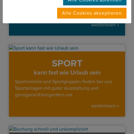
Funktional eingerichtete und großzügige Zimmer,
Alle Cookies akzeptieren
die mit Dusche/WC und TV ausgestattet sind.
weiterlesen »
SPORT
kann fast wie Urlaub sein
Sportvereine und Sportgruppen finden bei uns
Sportanlagen mit guter Ausstattung und
genügend Kleingeräten vor.
weiterlesen »