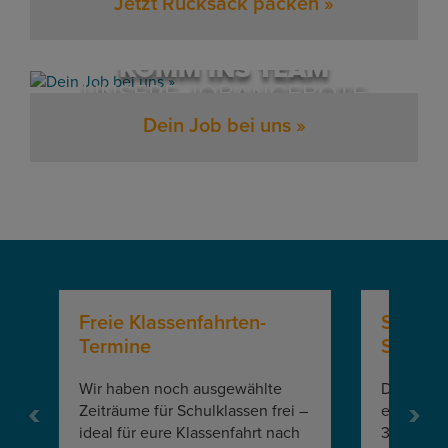
Jetzt Rucksack packen »
KOMM INS TEAM
UNSERE JOBANGEBOTE
Dein Job bei uns »
Freie Klassenfahrten-
Stelle
Termine
Sportp
Wir haben noch ausgewählte
Die
Spor
Zeiträume für Schulklassen frei –
ein klein
Weiter
Zur
ideal für eure Klassenfahrt nach
36 Betten