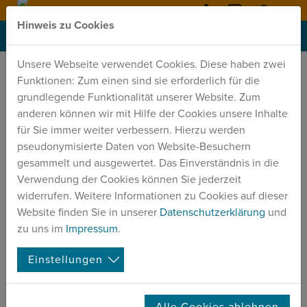
Hinweis zu Cookies
0351
kontakt
@
sportp
MENU
8009971
dresden.de
Unsere Webseite verwendet Cookies. Diese haben zwei
Funktionen: Zum einen sind sie erforderlich für die
HERZLICH WILLKOMMEN
grundlegende Funktionalität unserer Website. Zum
IN DER SPORTPENSION
anderen können wir mit Hilfe der Cookies unsere Inhalte
für Sie immer weiter verbessern. Hierzu werden
DRESDEN
pseudonymisierte Daten von Website-Besuchern
Ruhig gelegen am Rande der
gesammelt und ausgewertet. Das Einverständnis in die
Verwendung der Cookies können Sie jederzeit
Dresdner Heide
widerrufen. Weitere Informationen zu Cookies auf dieser
und doch zentrumsnah
Website finden Sie in unserer
Datenschutzerklärung
und
zu uns im
Impressum
.
Einstellungen
ÜBERNACHTEN
im Hotelstandard
Alle Cookies ablehnen