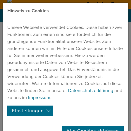
Hinweis zu Cookies
0351
kontakt
@
sportp
MENU
8009971
dresden.de
SITEMAP
Unsere Webseite verwendet Cookies. Diese haben zwei
Funktionen: Zum einen sind sie erforderlich für die
Sportpension
grundlegende Funktionalität unserer Website. Zum
Sportpension
anderen können wir mit Hilfe der Cookies unsere Inhalte
für Sie immer weiter verbessern. Hierzu werden
Zimmer
pseudonymisierte Daten von Website-Besuchern
Gastronomie
gesammelt und ausgewertet. Das Einverständnis in die
Sportanlagen
Verwendung der Cookies können Sie jederzeit
widerrufen. Weitere Informationen zu Cookies auf dieser
Jobs
Website finden Sie in unserer
Datenschutzerklärung
und
ALLROUNDER (M/W/D)
zu uns im
Impressum
.
Einstellungen
Klassenfahrten
Alle Cookies ablehnen