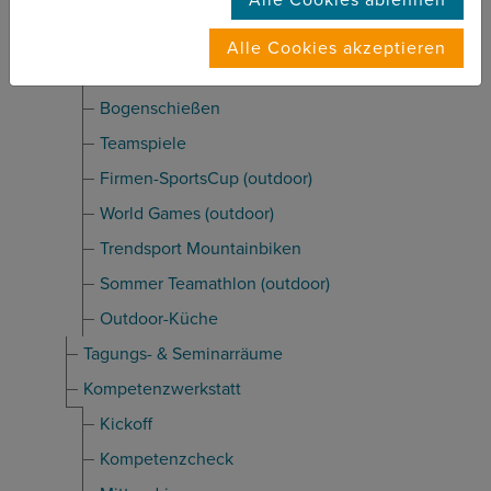
Tagung & Incentive
Incentive & Teamevents
Alle Cookies akzeptieren
Domino-Day
Bogenschießen
Teamspiele
Firmen-SportsCup (outdoor)
World Games (outdoor)
Trend­sport Moun­tain­bi­ken
Sommer Team­athlon (outdoor)
Outdoor-Küche
Tagungs- & Seminarräume
Kompetenzwerkstatt
Kickoff
Kompetenzcheck